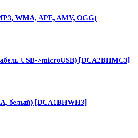
д/MP3, WMA, APE, AMV, OGG)
 + кабель USB->microUSB) [DCA2BHMC3]
2,4A, белый) [DCA1BHWH3]