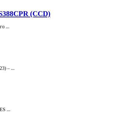
VS388CPR (CCD)
о ...
 – ...
S ...