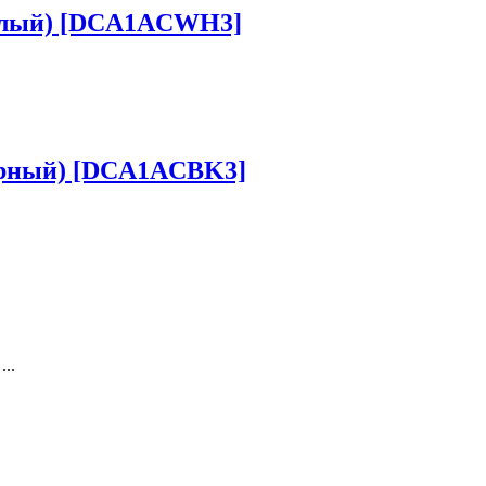
 белый) [DCA1ACWH3]
 черный) [DCA1ACBK3]
..