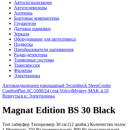
Автосигнализации
Автотелевизоры
Антенны
Бортовые компьютеры
Глушители
Датчики парковки
Зеркала
Оборудование для автосервиса
Подвеска
Преобразователи напряжения
Радар-детекторы
Тормозные системы
Трансмиссия
Фильтры
Электроника
Автокондиционер накрышный Tecnoblock SleepCooler
ComfortPlus SС-1000/24 (для Volvo)
Mystery MAK 4.10
Вернуться к: Электроника
Magnat Edition BS 30 Black
Тип сабвуфер Типоразмер 30 см (12 дюйм.) Количество полос
1 Мощность 250 Вт (номинальная), 800 Вт (максимальная)