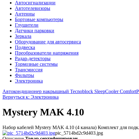
Автосигнализации
Автотелевизоры
Антенны
Бортовые компьютеры
Глушители
Датчики парковки
Зеркала
Оборудование для автосервиса
Подвеска
Преобразователи напряжения
Радар-детекторы
Тормозные системы
Трансмиссия
Фильтры
Электроника
Автокондиционер накрышный Tecnoblock SleepCooler ComfortPlu
Вернуться к: Электроника
Mystery MAK 4.10
Набор кабелей Mystery MAK 4.10 (4 канала) Комплект для подк
pic_5714bd2c9d403.jpg
Описание
Товар сертифицирован