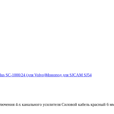
s SС-1000/24 (для Volvo)
Монопод для SJCAM SJ54
лючения 4-х канального усилителя Силовой кабель красный 6 мм2