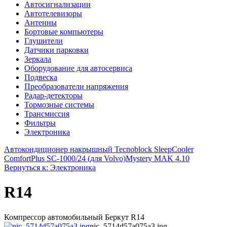
Автосигнализации
Автотелевизоры
Антенны
Бортовые компьютеры
Глушители
Датчики парковки
Зеркала
Оборудование для автосервиса
Подвеска
Преобразователи напряжения
Радар-детекторы
Тормозные системы
Трансмиссия
Фильтры
Электроника
Автокондиционер накрышный Tecnoblock SleepCooler
ComfortPlus SС-1000/24 (для Volvo)
Mystery MAK 4.10
Вернуться к: Электроника
R14
Компрессор автомобильный Беркут R14
pic_5714d57a075a3.jpg