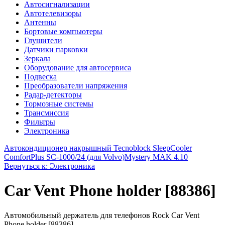
Автосигнализации
Автотелевизоры
Антенны
Бортовые компьютеры
Глушители
Датчики парковки
Зеркала
Оборудование для автосервиса
Подвеска
Преобразователи напряжения
Радар-детекторы
Тормозные системы
Трансмиссия
Фильтры
Электроника
Автокондиционер накрышный Tecnoblock SleepCooler
ComfortPlus SС-1000/24 (для Volvo)
Mystery MAK 4.10
Вернуться к: Электроника
Car Vent Phone holder [88386]
Автомобильный держатель для телефонов Rock Car Vent
Phone holder [88386]