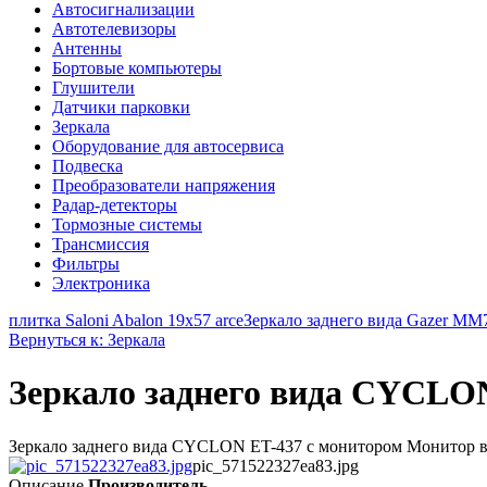
Автосигнализации
Автотелевизоры
Антенны
Бортовые компьютеры
Глушители
Датчики парковки
Зеркала
Оборудование для автосервиса
Подвеска
Преобразователи напряжения
Радар-детекторы
Тормозные системы
Трансмиссия
Фильтры
Электроника
плитка Saloni Abalon 19x57 arce
Зеркало заднего вида Gazer MM70
Вернуться к: Зеркала
Зеркало заднего вида CYCLO
Зеркало заднего вида CYCLON ET-437 с монитором Монитор встро
pic_571522327ea83.jpg
Описание
Производитель