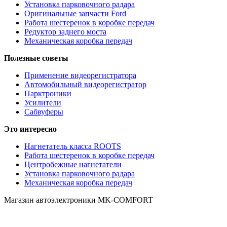
Установка парковочного радара
Оригинальные запчасти Ford
Работа шестеренок в коробке передач
Редуктор заднего моста
Механическая коробка передач
Полезные советы
Применение видеорегистратора
Автомобильный видеорегистратор
Парктроники
Усилители
Cабвуферы
Это интересно
Нагнетатель класса ROOTS
Работа шестеренок в коробке передач
Центробежные нагнетатели
Установка парковочного радара
Механическая коробка передач
Магазин автоэлектроники MK-COMFORT