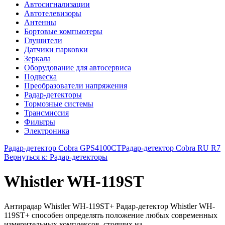
Автосигнализации
Автотелевизоры
Антенны
Бортовые компьютеры
Глушители
Датчики парковки
Зеркала
Оборудование для автосервиса
Подвеска
Преобразователи напряжения
Радар-детекторы
Тормозные системы
Трансмиссия
Фильтры
Электроника
Радар-детектор Cobra GPS4100СТ
Радар-детектор Cobra RU R7
Вернуться к: Радар-детекторы
Whistler WH-119ST
Антирадар Whistler WH-119ST+ Радар-детектор Whistler WH-
119ST+ способен определять положение любых современных
измерительных комплексов, стоящих на ...