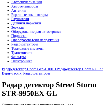
Автосигнализации
Автотелевизоры
Антенны
Бортовые компьютеры
Глушители
Датчики парковки
Зеркала
Оборудование для автосервиса
Подвеска
Преобразователи напряжения
Радар-детекторы
Тормозные системы
Трансмиссия
Фильтры
Электроника
Радар-детектор Cobra GPS4100СТ
Радар-детектор Cobra RU R7
Вернуться к: Радар-детекторы
Радар детектор Street Storm
STR-9950EX GL
Официальная гарантия производителя 1 год.