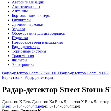
Автосигнализации
Автотелевизоры
Антенны
Бортовые компьютеры
Глушители
Датчики парковки
Зеркала
Оборудование для автосервиса
Подвеска
Преобразователи напряжения
Радар-детекторы
Тормозные системы
Трансмиссия
Фильтры
Электроника
Радар-детектор Cobra GPS4100СТ
Радар-детектор Cobra RU R7
Вернуться к: Радар-детекторы
Радар-детектор Street Storm S
Диапазон K Есть Диапазон Ka Есть Диапазон X Есть Детектор ла
pic_5715470b464ff.jpg
Описание
Диапазон K