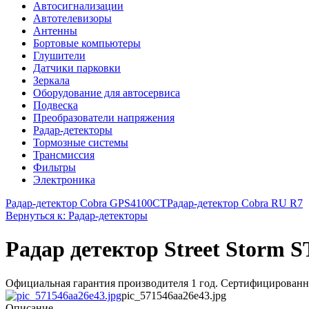
Автосигнализации
Автотелевизоры
Антенны
Бортовые компьютеры
Глушители
Датчики парковки
Зеркала
Оборудование для автосервиса
Подвеска
Преобразователи напряжения
Радар-детекторы
Тормозные системы
Трансмиссия
Фильтры
Электроника
Радар-детектор Cobra GPS4100СТ
Радар-детектор Cobra RU R7
Вернуться к: Радар-детекторы
Радар детектор Street Storm
Официальная гарантия производителя 1 год. Сертифицированны
pic_571546aa26e43.jpg
Описание