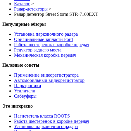
Каталог
>
Радар-детекторы
>
Радар детектор Street Storm STR-7100EXT
Популярные обзоры
Установка парковочного радара
Оригинальные запчасти Ford
Работа шестеренок в коробке передач
Редуктор заднего моста
Механическая коробка передач
Полезные советы
Применение видеорегистратора
Автомобильный видеорегистратор
Парктроники
Усилители
Cабвуферы
Это интересно
Нагнетатель класса ROOTS
Работа шестеренок в коробке передач
Установка парковочного радара