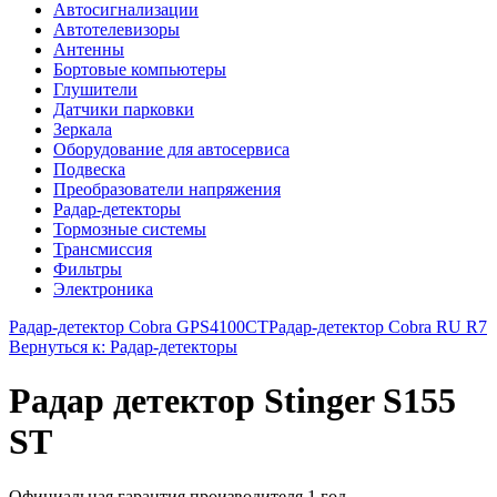
Автосигнализации
Автотелевизоры
Антенны
Бортовые компьютеры
Глушители
Датчики парковки
Зеркала
Оборудование для автосервиса
Подвеска
Преобразователи напряжения
Радар-детекторы
Тормозные системы
Трансмиссия
Фильтры
Электроника
Радар-детектор Cobra GPS4100СТ
Радар-детектор Cobra RU R7
Вернуться к: Радар-детекторы
Радар детектор Stinger S155
ST
Официальная гарантия производителя 1 год.