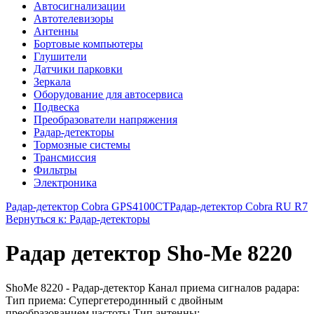
Автосигнализации
Автотелевизоры
Антенны
Бортовые компьютеры
Глушители
Датчики парковки
Зеркала
Оборудование для автосервиса
Подвеска
Преобразователи напряжения
Радар-детекторы
Тормозные системы
Трансмиссия
Фильтры
Электроника
Радар-детектор Cobra GPS4100СТ
Радар-детектор Cobra RU R7
Вернуться к: Радар-детекторы
Радар детектор Sho-Me 8220
ShoMe 8220 - Радар-детектор Канал приема сигналов радара:
Тип приема: Супергетеродинный с двойным
преобразованием частоты Тип антенны: ...