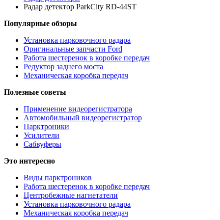
Радар детектор ParkCity RD-44ST
Популярные обзоры
Установка парковочного радара
Оригинальные запчасти Ford
Работа шестеренок в коробке передач
Редуктор заднего моста
Механическая коробка передач
Полезные советы
Применение видеорегистратора
Автомобильный видеорегистратор
Парктроники
Усилители
Cабвуферы
Это интересно
Виды парктроников
Работа шестеренок в коробке передач
Центробежные нагнетатели
Установка парковочного радара
Механическая коробка передач