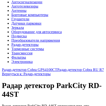
Автосигнализации
Автотелевизоры
Антенны
Бортовые компьютеры
Глушители
Датчики парковки
Зеркала
Оборудование для автосервиса
Подвеска
Преобразователи напряжения
Радар-детекторы
Тормозные системы
Трансмиссия
Фильтры
Электроника
Радар-детектор Cobra GPS4100СТ
Радар-детектор Cobra RU R7
Вернуться к: Радар-детекторы
Радар детектор ParkCity RD-
44ST
Радар-детектор ParkCity RD-44ST отличается тем, что