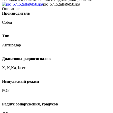
pic_57152affa9d5b.jpg
Описание
Производитель
Cobra
Тип
Антирадар
Диапазоны радиосигналов
X, K,Ka, laser
Импульсный режим
POP
Радиус обнаружения, градусов