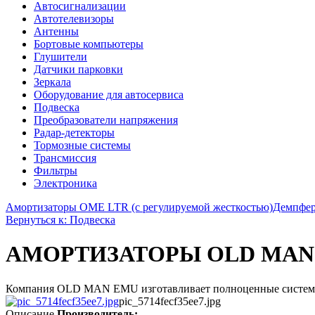
Автосигнализации
Автотелевизоры
Антенны
Бортовые компьютеры
Глушители
Датчики парковки
Зеркала
Оборудование для автосервиса
Подвеска
Преобразователи напряжения
Радар-детекторы
Тормозные системы
Трансмиссия
Фильтры
Электроника
Амортизаторы OME LTR (с регулируемой жесткостью)
Демпфер
Вернуться к: Подвеска
АМОРТИЗАТОРЫ OLD MAN 
Компания OLD MAN EMU изготавливает полноценные системы по
pic_5714fecf35ee7.jpg
Описание
Производитель: