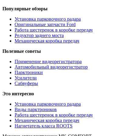
Популярные обзоры
Установка парковочного радара
Оригинальные запчасти Ford
Работа шестеренок в коробке передач
Редуктор заднего моста
Механическая коробка передач
Полезные советы
Применение видеорегистратора
Автомобильный видеорегистратор
Парктроники
Усилители
Cабвуферы
Это интересно
Установка парковочного радара
Виды парктроников
Работа шестеренок в коробке передач
Механическая коробка передач
Нагнетатель класса ROOTS