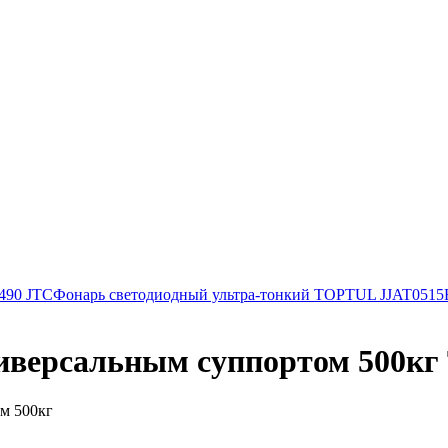
490 JTC
Фонарь светодиодный ультра-тонкий TOPTUL JJAT0515
иверсальным суппортом 500кг
м 500кг