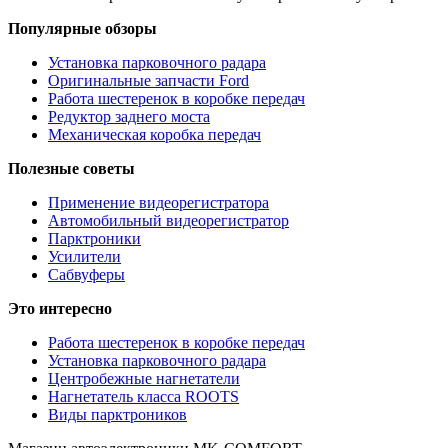
Популярные обзоры
Установка парковочного радара
Оригинальные запчасти Ford
Работа шестеренок в коробке передач
Редуктор заднего моста
Механическая коробка передач
Полезные советы
Применение видеорегистратора
Автомобильный видеорегистратор
Парктроники
Усилители
Cабвуферы
Это интересно
Работа шестеренок в коробке передач
Установка парковочного радара
Центробежные нагнетатели
Нагнетатель класса ROOTS
Виды парктроников