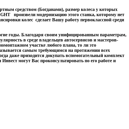
тным средством (Богданами), размер колеса у которых
IGHT произвели модернизацию этого станка, которому нет
ансировки колес сделает Вашу работу первоклассной среди
огие годы. Благодаря своим унифицированным параметрам,
лярность в среде владельцев автосервисов и мастеров-
монтажном участке любого плана, то ли это
оказывается самым требующимся на протяжении всех
иногда даже приходится докупать вспомогательный комплект
 Инвест могут Вас проконсультировать по его работе и