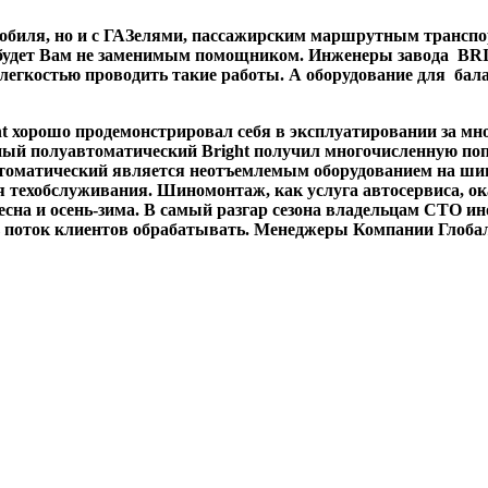
обиля, но и с ГАЗелями, пассажирским маршрутным транспор
 будет Вам не заменимым помощником. Инженеры завода BR
легкостью проводить такие работы. А оборудование для бал
 хорошо продемонстрировал себя в эксплуатировании за мн
ый полуавтоматический Bright получил многочисленную попу
матический является неотъемлемым оборудованием на шино
я техобслуживания. Шиномонтаж, как услуга автосервиса, 
-весна и осень-зима. В самый разгар сезона владельцам СТО 
сь поток клиентов обрабатывать. Менеджеры Компании Глобал