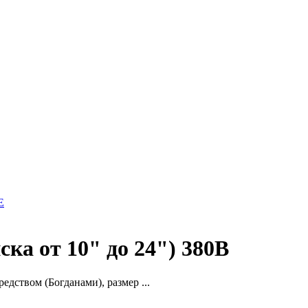
E
а от 10" до 24") 380В
дством (Богданами), размер ...