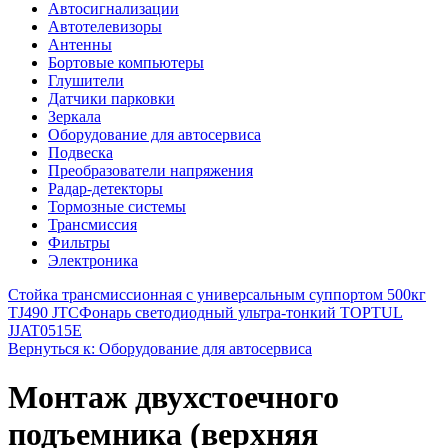
Автосигнализации
Автотелевизоры
Антенны
Бортовые компьютеры
Глушители
Датчики парковки
Зеркала
Оборудование для автосервиса
Подвеска
Преобразователи напряжения
Радар-детекторы
Тормозные системы
Трансмиссия
Фильтры
Электроника
Стойка трансмиссионная с универсальным суппортом 500кг
TJ490 JTC
Фонарь светодиодный ультра-тонкий TOPTUL
JJAT0515E
Вернуться к: Оборудование для автосервиса
Монтаж двухстоечного
подъемника (верхняя