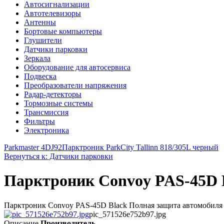
Автосигнализации
Автотелевизоры
Антенны
Бортовые компьютеры
Глушители
Датчики парковки
Зеркала
Оборудование для автосервиса
Подвеска
Преобразователи напряжения
Радар-детекторы
Тормозные системы
Трансмиссия
Фильтры
Электроника
Parkmaster 4DJ92
Парктроник ParkCity Tallinn 818/305L черный
Вернуться к: Датчики парковки
Парктроник Convoy PAS-45D 
Парктроник Convoy PAS-45D Black Полная защита автомобиля п
pic_571526e752b97.jpg
Описание
Производитель