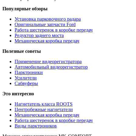
Популярные обзоры
Установка парковочного радара
Оригинальные запчасти Ford
Работа шестеренок в коробке передач
Редуктор заднего моста
Механическая коробка передач
Полезные советы
Применение видеорегистратора
Автомобильный видеорегистратор
Парктроники
Усилители
Cабвуферы
Это интересно
Нагнетатель класса ROOTS
Центробежные нагнетатели
Механическая коробка передач
Работа шестеренок в коробке передач
Виды парктроников