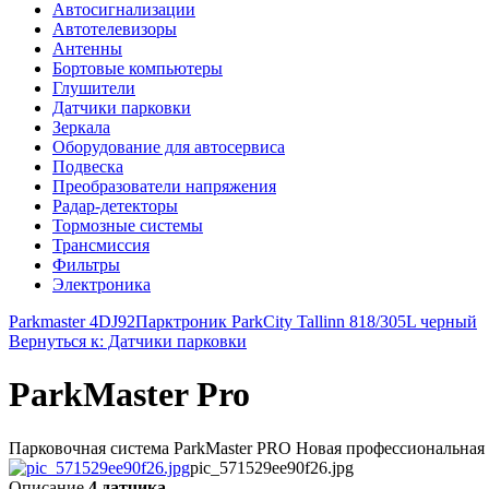
Автосигнализации
Автотелевизоры
Антенны
Бортовые компьютеры
Глушители
Датчики парковки
Зеркала
Оборудование для автосервиса
Подвеска
Преобразователи напряжения
Радар-детекторы
Тормозные системы
Трансмиссия
Фильтры
Электроника
Parkmaster 4DJ92
Парктроник ParkCity Tallinn 818/305L черный
Вернуться к: Датчики парковки
ParkMaster Pro
Парковочная система ParkMaster PRO Новая профессиональная ли
pic_571529ee90f26.jpg
Описание
4 датчика