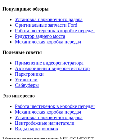
Популярные обзоры
Установка парковочного радара
Оригинальные запчасти Ford
Работа шестеренок в коробке передач
Редуктор заднего моста
Механическая коробка передач
Полезные советы
Применение видеорегистратора
Автомобильный видеорегистратор
Парктроники
Усилители
Cабвуферы
Это интересно
Работа шестеренок в коробке передач
Механическая коробка передач
Установка парковочного радара
Центробежные нагнетатели
Виды парктроников