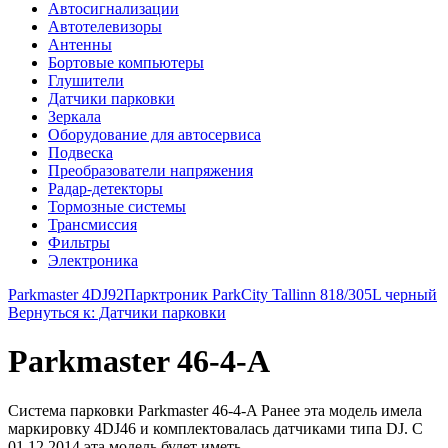
Автосигнализации
Автотелевизоры
Антенны
Бортовые компьютеры
Глушители
Датчики парковки
Зеркала
Оборудование для автосервиса
Подвеска
Преобразователи напряжения
Радар-детекторы
Тормозные системы
Трансмиссия
Фильтры
Электроника
Parkmaster 4DJ92
Парктроник ParkCity Tallinn 818/305L черный
Вернуться к: Датчики парковки
Parkmaster 46-4-A
Система парковки Parkmaster 46-4-A Ранее эта модель имела
маркировку 4DJ46 и комплектовалась датчиками типа DJ. С
01.12.2014 эта модель будет иметь ...