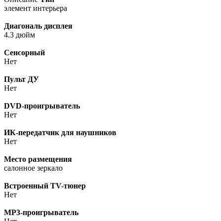
элемент интерьера
Диагональ дисплея
4.3 дюйм
Сенсорный
Нет
Пульт ДУ
Нет
DVD-проигрыватель
Нет
ИК-передатчик для наушников
Нет
Место размещения
салонное зеркало
Встроенный TV-тюнер
Нет
MP3-проигрыватель