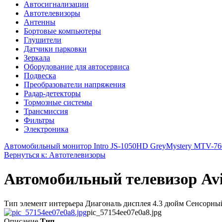
Автосигнализации
Автотелевизоры
Антенны
Бортовые компьютеры
Глушители
Датчики парковки
Зеркала
Оборудование для автосервиса
Подвеска
Преобразователи напряжения
Радар-детекторы
Тормозные системы
Трансмиссия
Фильтры
Электроника
Автомобильный монитор Intro JS-1050HD Grey
Mystery MTV-76
Вернуться к: Автотелевизоры
Автомобильный телевизор Av
Тип элемент интерьера Диагональ дисплея 4.3 дюйм Сенсорны
pic_57154ee07e0a8.jpg
Описание
Тип