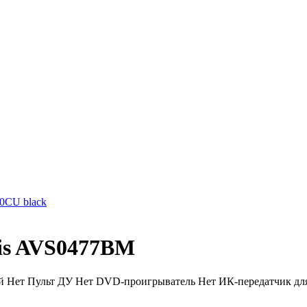
0CU black
is AVS0477BM
й Нет Пульт ДУ Нет DVD-проигрыватель Нет ИК-передатчик для