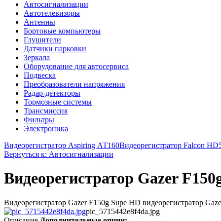
Автосигнализации
Автотелевизоры
Антенны
Бортовые компьютеры
Глушители
Датчики парковки
Зеркала
Оборудование для автосервиса
Подвеска
Преобразователи напряжения
Радар-детекторы
Тормозные системы
Трансмиссия
Фильтры
Электроника
Видеорегистратор Aspiring АТ160
Видеорегистратор Falcon H
Вернуться к: Автосигнализации
Видеорегистратор Gazer F150
Видеорегистратор Gazer F150g Supe HD видеорегистратор Gazer 
pic_5715442e8f4da.jpg
Описание
Дополнительные опции: