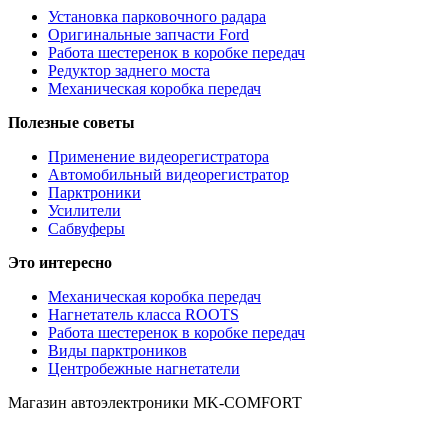
Установка парковочного радара
Оригинальные запчасти Ford
Работа шестеренок в коробке передач
Редуктор заднего моста
Механическая коробка передач
Полезные советы
Применение видеорегистратора
Автомобильный видеорегистратор
Парктроники
Усилители
Cабвуферы
Это интересно
Механическая коробка передач
Нагнетатель класса ROOTS
Работа шестеренок в коробке передач
Виды парктроников
Центробежные нагнетатели
Магазин автоэлектроники MK-COMFORT