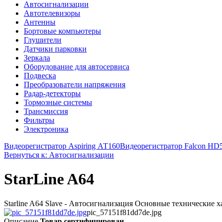
Автосигнализации
Автотелевизоры
Антенны
Бортовые компьютеры
Глушители
Датчики парковки
Зеркала
Оборудование для автосервиса
Подвеска
Преобразователи напряжения
Радар-детекторы
Тормозные системы
Трансмиссия
Фильтры
Электроника
Видеорегистратор Aspiring АТ160
Видеорегистратор Falcon H
Вернуться к: Автосигнализации
StarLine A64
Starline A64 Slave - Автосигнализация Основные технические х
pic_57151f81dd7de.jpg
Описание
Товар сертифицирован