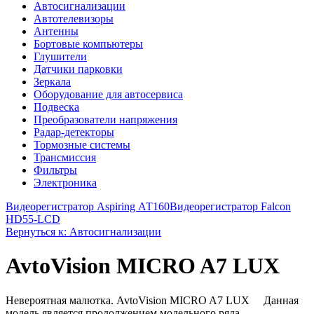
Автосигнализации
Автотелевизоры
Антенны
Бортовые компьютеры
Глушители
Датчики парковки
Зеркала
Оборудование для автосервиса
Подвеска
Преобразователи напряжения
Радар-детекторы
Тормозные системы
Трансмиссия
Фильтры
Электроника
Видеорегистратор Aspiring АТ160
Видеорегистратор Falcon
HD55-LCD
Вернуться к: Автосигнализации
AvtoVision MICRO A7 LUX
Невероятная малютка. AvtoVision MICRO A7 LUX Данная
модель является продолжением модельного ряда