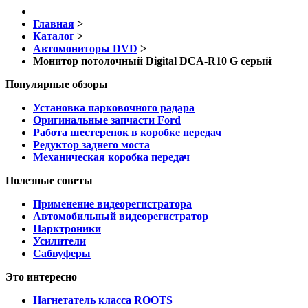
Главная
>
Каталог
>
Автомониторы DVD
>
Монитор потолочный Digital DCA-R10 G серый
Популярные обзоры
Установка парковочного радара
Оригинальные запчасти Ford
Работа шестеренок в коробке передач
Редуктор заднего моста
Механическая коробка передач
Полезные советы
Применение видеорегистратора
Автомобильный видеорегистратор
Парктроники
Усилители
Cабвуферы
Это интересно
Нагнетатель класса ROOTS