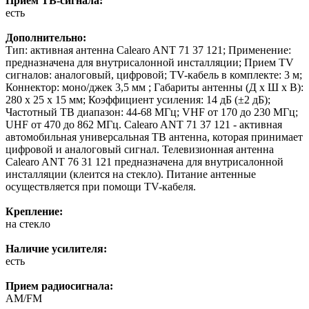
Прием ТВ-сигнала:
есть
Дополнительно:
Тип: активная антенна Calearo ANT 71 37 121; Применение:
предназначена для внутрисалонной инсталляции; Прием TV
сигналов: аналоговый, цифровой; TV-кабель в комплекте: 3 м;
Коннектор: моно/джек 3,5 мм ; Габариты антенны (Д х Ш х В):
280 х 25 х 15 мм; Коэффициент усиления: 14 дБ (±2 дБ);
Частотный ТВ диапазон: 44-68 МГц; VHF от 170 до 230 МГц;
UHF от 470 до 862 МГц. Calearo ANT 71 37 121 - активная
автомобильная универсальная ТВ антенна, которая принимает
цифровой и аналоговый сигнал. Телевизионная антенна
Calearo ANT 76 31 121 предназначена для внутрисалонной
инсталляции (клеится на стекло). Питание антенные
осуществляется при помощи ТV-кабеля.
Крепление:
на стекло
Наличие усилителя:
есть
Прием радиосигнала:
AM/FM