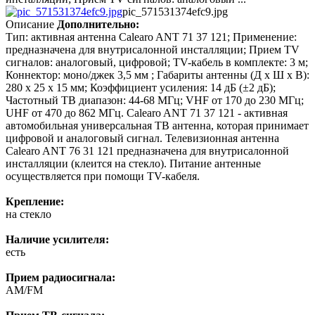
pic_571531374efc9.jpg
Описание
Дополнительно:
Тип: активная антенна Calearo ANT 71 37 121; Применение:
предназначена для внутрисалонной инсталляции; Прием TV
сигналов: аналоговый, цифровой; TV-кабель в комплекте: 3 м;
Коннектор: моно/джек 3,5 мм ; Габариты антенны (Д х Ш х В):
280 х 25 х 15 мм; Коэффициент усиления: 14 дБ (±2 дБ);
Частотный ТВ диапазон: 44-68 МГц; VHF от 170 до 230 МГц;
UHF от 470 до 862 МГц. Calearo ANT 71 37 121 - активная
автомобильная универсальная ТВ антенна, которая принимает
цифровой и аналоговый сигнал. Телевизионная антенна
Calearo ANT 76 31 121 предназначена для внутрисалонной
инсталляции (клеится на стекло). Питание антенные
осуществляется при помощи ТV-кабеля.
Крепление:
на стекло
Наличие усилителя:
есть
Прием радиосигнала:
AM/FM