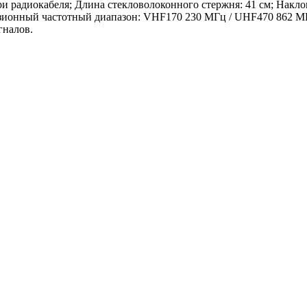
и радиокабеля; Длина стекловолоконного стержня: 41 см; Наклон
евизионный частотный диапазон: VHF170 230 МГц / UHF470 862 
гналов.