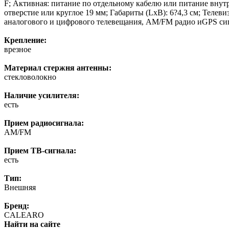
F; Активная: питание по отдельному кабелю или питание внутр
отверстие или круглое 19 мм; Габариты (LxB): 6?4,3 см; Тел
аналогового и цифрового телевещания, AM/FM радио иGPS си
Крепление:
врезное
Материал стержня антенны:
стекловолокно
Наличие усилителя:
есть
Прием радиосигнала:
AM/FM
Прием ТВ-сигнала:
есть
Тип:
Внешняя
Бренд:
CALEARO
Найти на сайте