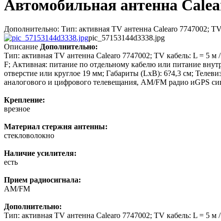
Автомобильная антенна Calea
Дополнительно: Тип: активная TV антенна Calearo 7747002; TV ка
pic_57153144d3338.jpg
Описание
Дополнительно:
Тип: активная TV антенна Calearo 7747002; TV кабель: L = 5 м
F; Активная: питание по отдельному кабелю или питание внутр
отверстие или круглое 19 мм; Габариты (LxB): 6?4,3 см; Тел
аналогового и цифрового телевещания, AM/FM радио иGPS си
Крепление:
врезное
Материал стержня антенны:
стекловолокно
Наличие усилителя:
есть
Прием радиосигнала:
AM/FM
Дополнительно:
Тип: активная TV антенна Calearo 7747002; TV кабель: L = 5 м