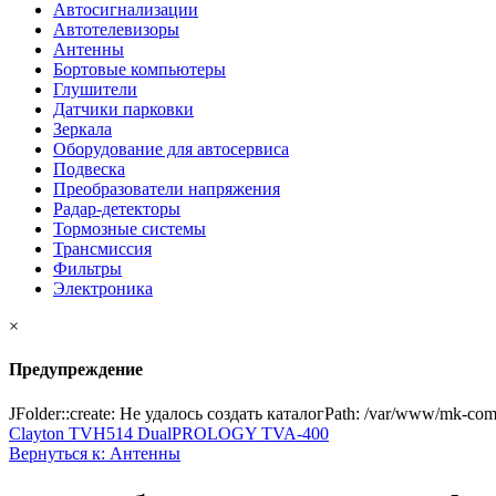
Автосигнализации
Автотелевизоры
Антенны
Бортовые компьютеры
Глушители
Датчики парковки
Зеркала
Оборудование для автосервиса
Подвеска
Преобразователи напряжения
Радар-детекторы
Тормозные системы
Трансмиссия
Фильтры
Электроника
×
Предупреждение
JFolder::create: Не удалось создать каталогPath: /var/www/mk-com
Clayton TVH514 Dual
PROLOGY TVA-400
Вернуться к: Антенны