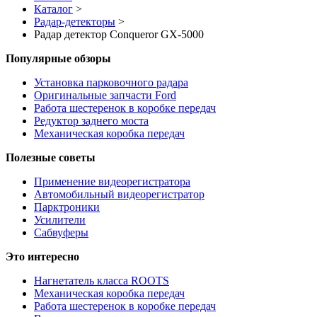
Каталог
>
Радар-детекторы
>
Радар детектор Conqueror GX-5000
Популярные обзоры
Установка парковочного радара
Оригинальные запчасти Ford
Работа шестеренок в коробке передач
Редуктор заднего моста
Механическая коробка передач
Полезные советы
Применение видеорегистратора
Автомобильный видеорегистратор
Парктроники
Усилители
Cабвуферы
Это интересно
Нагнетатель класса ROOTS
Механическая коробка передач
Работа шестеренок в коробке передач