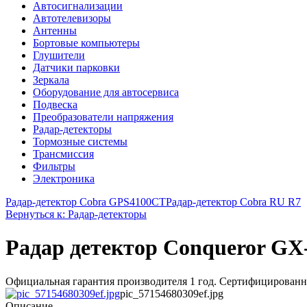
Автосигнализации
Автотелевизоры
Антенны
Бортовые компьютеры
Глушители
Датчики парковки
Зеркала
Оборудование для автосервиса
Подвеска
Преобразователи напряжения
Радар-детекторы
Тормозные системы
Трансмиссия
Фильтры
Электроника
Радар-детектор Cobra GPS4100СТ
Радар-детектор Cobra RU R7
Вернуться к: Радар-детекторы
Радар детектор Conqueror GX
Официальная гарантия производителя 1 год. Сертифицированны
pic_57154680309ef.jpg
Описание