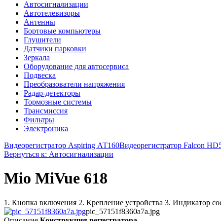
Автосигнализации
Автотелевизоры
Антенны
Бортовые компьютеры
Глушители
Датчики парковки
Зеркала
Оборудование для автосервиса
Подвеска
Преобразователи напряжения
Радар-детекторы
Тормозные системы
Трансмиссия
Фильтры
Электроника
Видеорегистратор Aspiring АТ160
Видеорегистратор Falcon H
Вернуться к: Автосигнализации
Mio MiVue 618
1. Кнопка включения 2. Крепление устройства 3. Индикатор сос
pic_57151f8360a7a.jpg
Описание
Конструкция регистратора