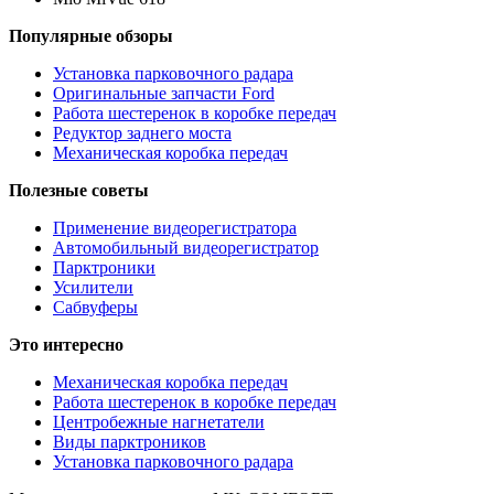
Популярные обзоры
Установка парковочного радара
Оригинальные запчасти Ford
Работа шестеренок в коробке передач
Редуктор заднего моста
Механическая коробка передач
Полезные советы
Применение видеорегистратора
Автомобильный видеорегистратор
Парктроники
Усилители
Cабвуферы
Это интересно
Механическая коробка передач
Работа шестеренок в коробке передач
Центробежные нагнетатели
Виды парктроников
Установка парковочного радара